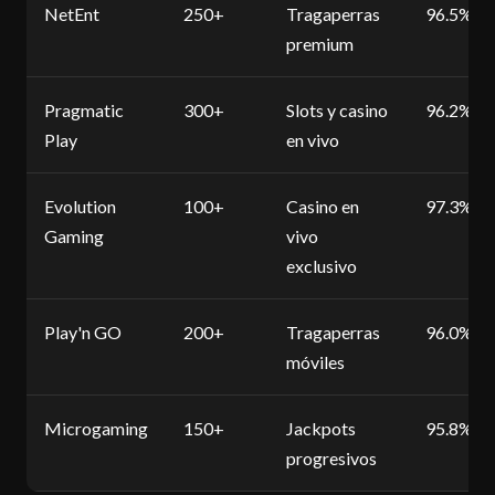
NetEnt
250+
Tragaperras
96.5%
premium
Pragmatic
300+
Slots y casino
96.2%
Play
en vivo
Evolution
100+
Casino en
97.3%
Gaming
vivo
exclusivo
Play'n GO
200+
Tragaperras
96.0%
móviles
Microgaming
150+
Jackpots
95.8%
progresivos