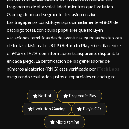
tragaperras de alta volatilidad, mientras que Evolution
Gaming domina el segmento de casino en vivo.
Las tragaperras constituyen aproximadamente el 80% del
catálogo total, con títulos populares que incluyen
variaciones temáticas desde aventuras egipcias hasta slots
de frutas clásicas. Los RTP (Return to Player) oscilan entre
el 94% y el 97%, con información transparente disponible
en cada juego. La certificación de los generadores de
números aleatorios (RNG) está verificada por
iTech Labs
,
asegurando resultados justos e imparciales en cada giro.
NetEnt
Pragmatic Play
Evolution Gaming
Play'n GO
Microgaming