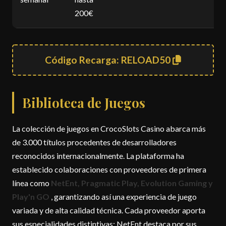
200€
Código Recarga: RELOAD50
Biblioteca de Juegos
La colección de juegos en CrocoSlots Casino abarca más
de 3.000 títulos procedentes de desarrolladores
reconocidos internacionalmente. La plataforma ha
establecido colaboraciones con proveedores de primera
línea como
NetEnt, Pragmatic Play, Evolution Gaming y
Play'n GO
, garantizando así una experiencia de juego
variada y de alta calidad técnica. Cada proveedor aporta
sus especialidades distintivas: NetEnt destaca por sus