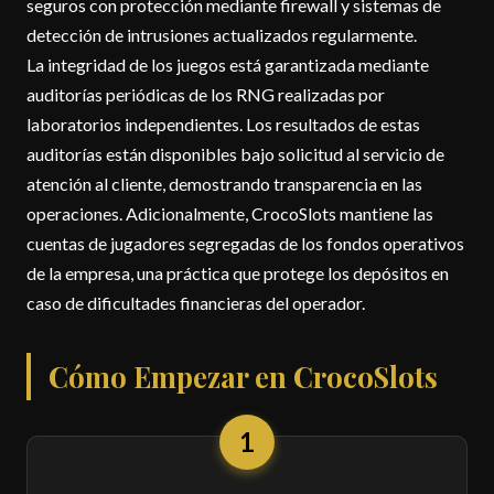
seguros con protección mediante firewall y sistemas de
detección de intrusiones actualizados regularmente.
La integridad de los juegos está garantizada mediante
auditorías periódicas de los RNG realizadas por
laboratorios independientes. Los resultados de estas
auditorías están disponibles bajo solicitud al servicio de
atención al cliente, demostrando transparencia en las
operaciones. Adicionalmente, CrocoSlots mantiene las
cuentas de jugadores segregadas de los fondos operativos
de la empresa, una práctica que protege los depósitos en
caso de dificultades financieras del operador.
Cómo Empezar en CrocoSlots
1