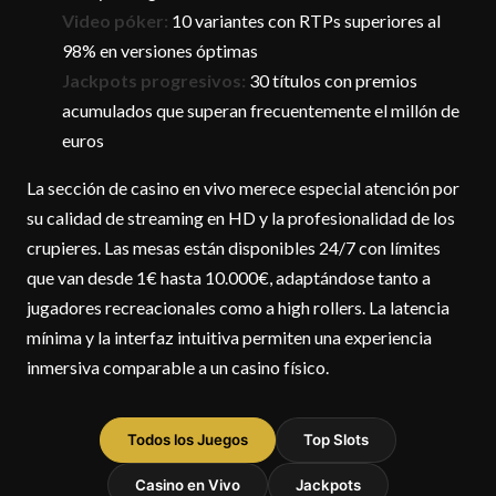
Video póker:
10 variantes con RTPs superiores al
98% en versiones óptimas
Jackpots progresivos:
30 títulos con premios
acumulados que superan frecuentemente el millón de
euros
La sección de casino en vivo merece especial atención por
su calidad de streaming en HD y la profesionalidad de los
crupieres. Las mesas están disponibles 24/7 con límites
que van desde 1€ hasta 10.000€, adaptándose tanto a
jugadores recreacionales como a high rollers. La latencia
mínima y la interfaz intuitiva permiten una experiencia
inmersiva comparable a un casino físico.
Todos los Juegos
Top Slots
Casino en Vivo
Jackpots