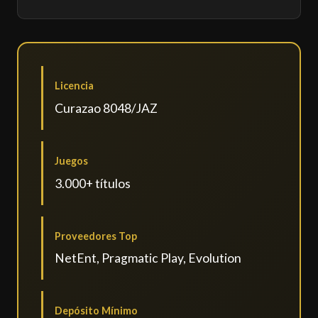
Licencia
Curazao 8048/JAZ
Juegos
3.000+ títulos
Proveedores Top
NetEnt, Pragmatic Play, Evolution
Depósito Mínimo