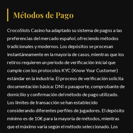
Métodos de Pago
CrocoSlots Casino ha adaptado su sistema de pagos a las
preferencias del mercado español, ofreciendo métodos
tradicionales y modernos. Los depósitos se procesan
instantáneamente en la mayoría de casos, mientras que los
retiros requieren un periodo de verificación inicial que
cumple con los protocolos KYC (Know Your Customer)
estándar en la industria. El proceso de verificación solicita
documentación básica: DNI o pasaporte, comprobante de
domicilio y confirmación del método de pago utilizado.
Los límites de transacción se han establecido
considerando diferentes perfiles de jugadores. El depósito
mínimo es de 10€ para la mayoría de métodos, mientras
que el máximo varía según el método seleccionado. Los