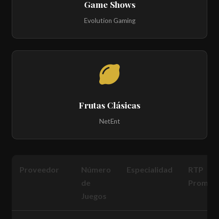
Game Shows
Evolution Gaming
Jugar Ahora
Frutas Clásicas
NetEnt
Jugar Ahora
Proveedor
Número
Especialidad
RTP
de
Promed
Juegos